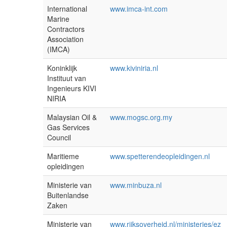
International
www.imca-int.com
Marine
Contractors
Association
(IMCA)
Koninklijk
www.kiviniria.nl
Instituut van
Ingenieurs KIVI
NIRIA
Malaysian Oil &
www.mogsc.org.my
Gas Services
Council
Maritieme
www.spetterendeopleidingen.nl
opleidingen
Ministerie van
www.minbuza.nl
Buitenlandse
Zaken
Ministerie van
www.rijksoverheid.nl/ministeries/ez