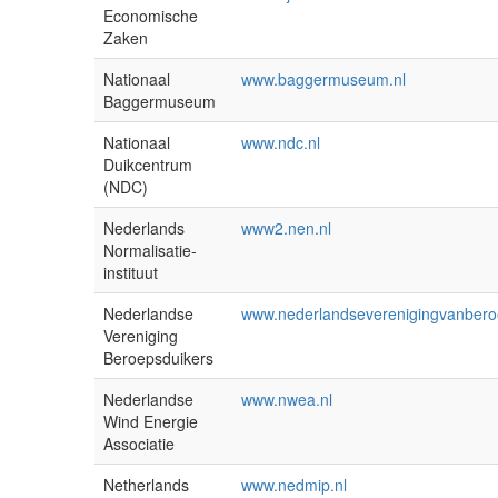
Economische
Zaken
Nationaal
www.baggermuseum.nl
Baggermuseum
Nationaal
www.ndc.nl
Duikcentrum
(NDC)
Nederlands
www2.nen.nl
Normalisatie-
instituut
Nederlandse
www.nederlandseverenigingvanberoe
Vereniging
Beroepsduikers
Nederlandse
www.nwea.nl
Wind Energie
Associatie
Netherlands
www.nedmip.nl