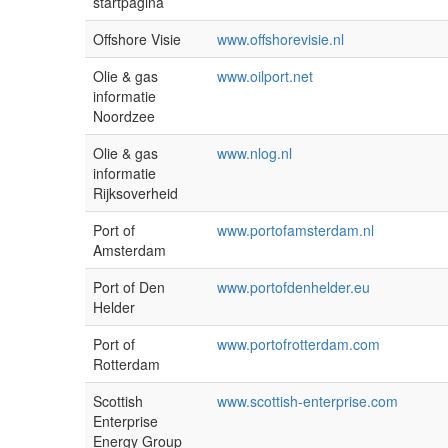
startpagina
Offshore Visie
www.offshorevisie.nl
Olie & gas
www.oilport.net
informatie
Noordzee
Olie & gas
www.nlog.nl
informatie
Rijksoverheid
Port of
www.portofamsterdam.nl
Amsterdam
Port of Den
www.portofdenhelder.eu
Helder
Port of
www.portofrotterdam.com
Rotterdam
Scottish
www.scottish-enterprise.com
Enterprise
Energy Group