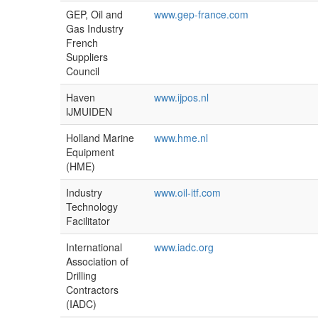
GEP, Oil and
www.gep-france.com
Gas Industry
French
Suppliers
Council
Haven
www.ijpos.nl
IJMUIDEN
Holland Marine
www.hme.nl
Equipment
(HME)
Industry
www.oil-itf.com
Technology
Facilitator
International
www.iadc.org
Association of
Drilling
Contractors
(IADC)