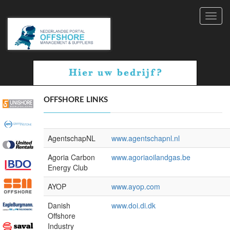
Toggl
navig
OFFSHORE LINKS
AgentschapNL
www.agentschapnl.nl
Agoria Carbon
www.agoriaoilandgas.be
Energy Club
AYOP
www.ayop.com
Danish
www.doi.di.dk
Offshore
Industry