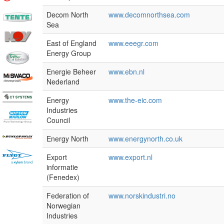
Decom North
www.decomnorthsea.com
Sea
East of England
www.eeegr.com
Energy Group
Energie Beheer
www.ebn.nl
Nederland
Energy
www.the-eic.com
Industries
Council
Energy North
www.energynorth.co.uk
Export
www.export.nl
informatie
(Fenedex)
Federation of
www.norskindustri.no
Norwegian
Industries