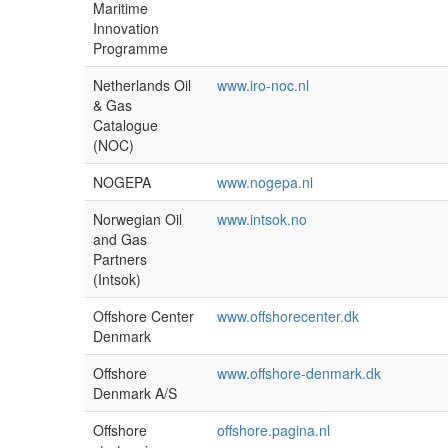
Maritime
Innovation
Programme
Netherlands Oil
www.iro-noc.nl
& Gas
Catalogue
(NOC)
NOGEPA
www.nogepa.nl
Norwegian Oil
www.intsok.no
and Gas
Partners
(Intsok)
Offshore Center
www.offshorecenter.dk
Denmark
Offshore
www.offshore-denmark.dk
Denmark A/S
Offshore
offshore.pagina.nl