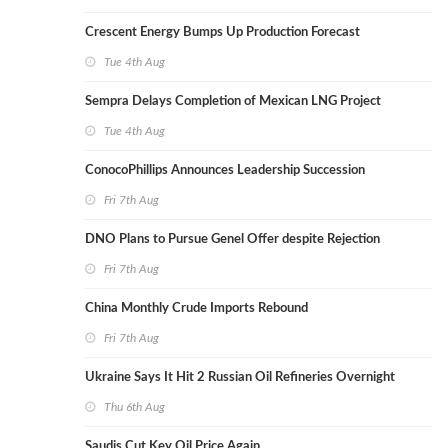
Crescent Energy Bumps Up Production Forecast
Tue 4th Aug
Sempra Delays Completion of Mexican LNG Project
Tue 4th Aug
ConocoPhillips Announces Leadership Succession
Fri 7th Aug
DNO Plans to Pursue Genel Offer despite Rejection
Fri 7th Aug
China Monthly Crude Imports Rebound
Fri 7th Aug
Ukraine Says It Hit 2 Russian Oil Refineries Overnight
Thu 6th Aug
Saudis Cut Key Oil Price Again