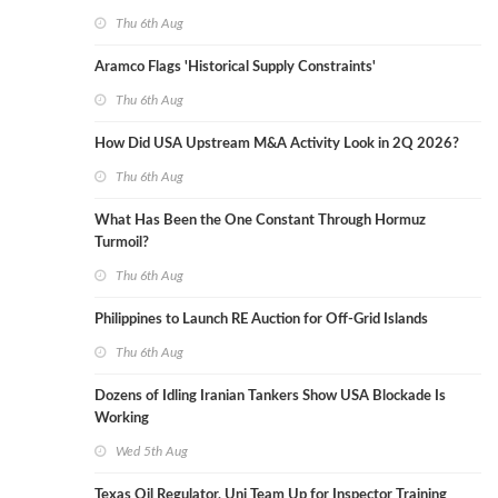
Thu 6th Aug
Aramco Flags 'Historical Supply Constraints'
Thu 6th Aug
How Did USA Upstream M&A Activity Look in 2Q 2026?
Thu 6th Aug
What Has Been the One Constant Through Hormuz
Turmoil?
Thu 6th Aug
Philippines to Launch RE Auction for Off-Grid Islands
Thu 6th Aug
Dozens of Idling Iranian Tankers Show USA Blockade Is
Working
Wed 5th Aug
Texas Oil Regulator, Uni Team Up for Inspector Training