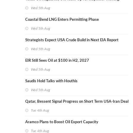
Wed 5th Aug
Coastal Bend LNG Enters Permitting Phase
Wed 5th Aug
Strategists Expect USA Crude Build in Next EIA Report
Wed 5th Aug
EIR Still Sees Oil at $100 in H2, 2027
Wed 5th Aug
Saudis Hold Talks with Houthis
Wed 5th Aug
Qatar, Bessent Signal Progress on Short Term USA-Iran Deal
Tue 4th Aug
Aramco Plans to Boost Oil Export Capacity
Tue 4th Aug