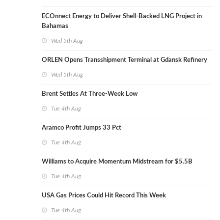
ECOnnect Energy to Deliver Shell-Backed LNG Project in
Bahamas
Wed 5th Aug
ORLEN Opens Transshipment Terminal at Gdansk Refinery
Wed 5th Aug
Brent Settles At Three-Week Low
Tue 4th Aug
Aramco Profit Jumps 33 Pct
Tue 4th Aug
Williams to Acquire Momentum Midstream for $5.5B
Tue 4th Aug
USA Gas Prices Could Hit Record This Week
Tue 4th Aug