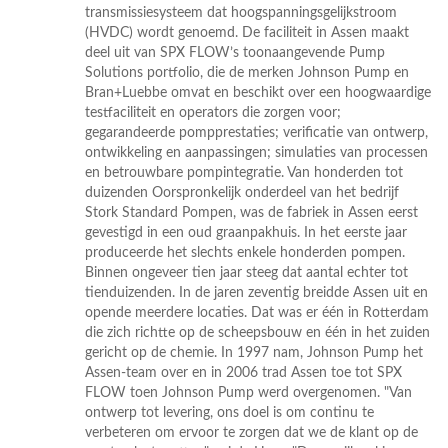
transmissiesysteem dat hoogspanningsgelijkstroom
(HVDC) wordt genoemd. De faciliteit in Assen maakt
deel uit van SPX FLOW’s toonaangevende Pump
Solutions portfolio, die de merken Johnson Pump en
Bran+Luebbe omvat en beschikt over een hoogwaardige
testfaciliteit en operators die zorgen voor;
gegarandeerde pompprestaties; verificatie van ontwerp,
ontwikkeling en aanpassingen; simulaties van processen
en betrouwbare pompintegratie. Van honderden tot
duizenden Oorspronkelijk onderdeel van het bedrijf
Stork Standard Pompen, was de fabriek in Assen eerst
gevestigd in een oud graanpakhuis. In het eerste jaar
produceerde het slechts enkele honderden pompen.
Binnen ongeveer tien jaar steeg dat aantal echter tot
tienduizenden. In de jaren zeventig breidde Assen uit en
opende meerdere locaties. Dat was er één in Rotterdam
die zich richtte op de scheepsbouw en één in het zuiden
gericht op de chemie. In 1997 nam, Johnson Pump het
Assen-team over en in 2006 trad Assen toe tot SPX
FLOW toen Johnson Pump werd overgenomen. "Van
ontwerp tot levering, ons doel is om continu te
verbeteren om ervoor te zorgen dat we de klant op de