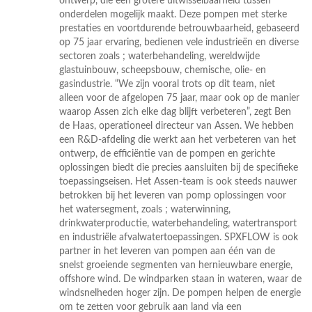
ontwerp, die een grotere uitwisselbaarheid tussen
onderdelen mogelijk maakt. Deze pompen met sterke
prestaties en voortdurende betrouwbaarheid, gebaseerd
op 75 jaar ervaring, bedienen vele industrieën en diverse
sectoren zoals ; waterbehandeling, wereldwijde
glastuinbouw, scheepsbouw, chemische, olie- en
gasindustrie. “We zijn vooral trots op dit team, niet
alleen voor de afgelopen 75 jaar, maar ook op de manier
waarop Assen zich elke dag blijft verbeteren”, zegt Ben
de Haas, operationeel directeur van Assen. We hebben
een R&D-afdeling die werkt aan het verbeteren van het
ontwerp, de efficiëntie van de pompen en gerichte
oplossingen biedt die precies aansluiten bij de specifieke
toepassingseisen. Het Assen-team is ook steeds nauwer
betrokken bij het leveren van pomp oplossingen voor
het watersegment, zoals ; waterwinning,
drinkwaterproductie, waterbehandeling, watertransport
en industriële afvalwatertoepassingen. SPXFLOW is ook
partner in het leveren van pompen aan één van de
snelst groeiende segmenten van hernieuwbare energie,
offshore wind. De windparken staan in wateren, waar de
windsnelheden hoger zijn. De pompen helpen de energie
om te zetten voor gebruik aan land via een