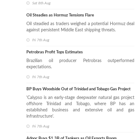
Sat 8th Aug
Oil Steadies as Hormuz Tensions Flare
Oil steadied as traders weighed a potential Hormuz deal
against persistent Middle East shipping threats.
Fri 7th Aug
Petrobras Profit Tops Estimates
Brazilian oil producer Petrobras outperformed
expectations.
Fri 7th Aug
BP Buys Woodside Out of Trinidad and Tobago Gas Project
'Calypso is an early-stage deepwater natural gas project
offshore Trinidad and Tobago, where BP has an
established business and extensive oil and gas
infrastructure'.
Fri 7th Aug
Adnoc Buys $1.3B of Tankers as Oil Exports Boom