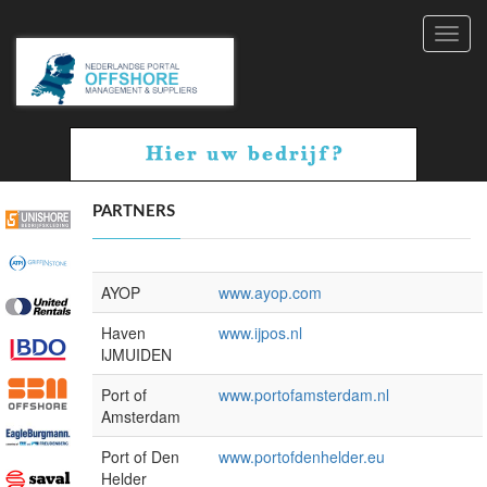
Toggl
navig
PARTNERS
AYOP
www.ayop.com
Haven
www.ijpos.nl
IJMUIDEN
Port of
www.portofamsterdam.nl
Amsterdam
Port of Den
www.portofdenhelder.eu
Helder