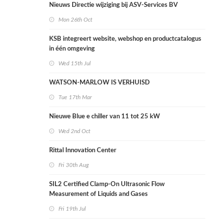
Nieuws Directie wijziging bij ASV-Services BV
Mon 26th Oct
KSB integreert website, webshop en productcatalogus
in één omgeving
Wed 15th Jul
WATSON-MARLOW IS VERHUISD
Tue 17th Mar
Nieuwe Blue e chiller van 11 tot 25 kW
Wed 2nd Oct
Rittal Innovation Center
Fri 30th Aug
SIL2 Certified Clamp-On Ultrasonic Flow
Measurement of Liquids and Gases
Fri 19th Jul