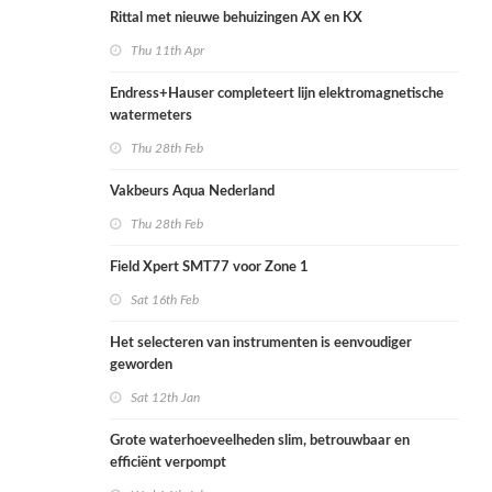
Rittal met nieuwe behuizingen AX en KX
Thu 11th Apr
Endress+Hauser completeert lijn elektromagnetische
watermeters
Thu 28th Feb
Vakbeurs Aqua Nederland
Thu 28th Feb
Field Xpert SMT77 voor Zone 1
Sat 16th Feb
Het selecteren van instrumenten is eenvoudiger
geworden
Sat 12th Jan
Grote waterhoeveelheden slim, betrouwbaar en
efficiënt verpompt