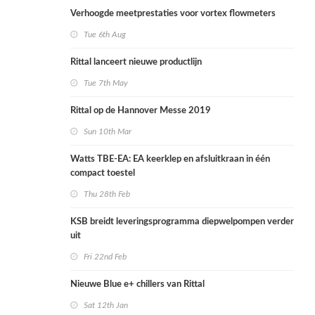
Verhoogde meetprestaties voor vortex flowmeters
Tue 6th Aug
Rittal lanceert nieuwe productlijn
Tue 7th May
Rittal op de Hannover Messe 2019
Sun 10th Mar
Watts TBE-EA: EA keerklep en afsluitkraan in één
compact toestel
Thu 28th Feb
KSB breidt leveringsprogramma diepwelpompen verder
uit
Fri 22nd Feb
Nieuwe Blue e+ chillers van Rittal
Sat 12th Jan