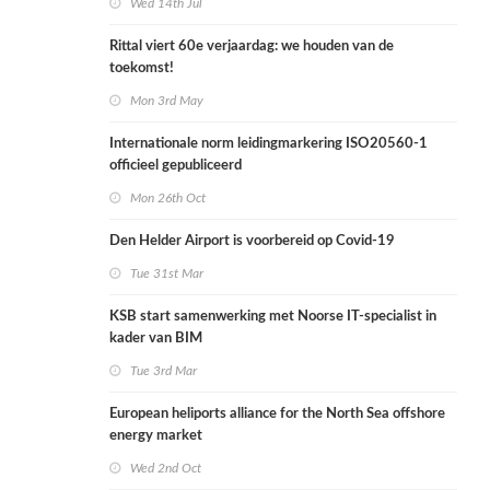
Wed 14th Jul
Rittal viert 60e verjaardag: we houden van de
toekomst!
Mon 3rd May
Internationale norm leidingmarkering ISO20560-1
officieel gepubliceerd
Mon 26th Oct
Den Helder Airport is voorbereid op Covid-19
Tue 31st Mar
KSB start samenwerking met Noorse IT-specialist in
kader van BIM
Tue 3rd Mar
European heliports alliance for the North Sea offshore
energy market
Wed 2nd Oct